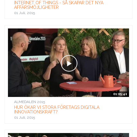
INTERNET OF THINGS - SÅ SKAPAR DET NYA
AFFÄRSMÖJLIGHETER
01 Juli, 2015
01:05:41
ALMEDALEN 2015
HUR ÖKAR VI STORA FÖRETAGS DIGITALA
INNOVATIONSKRAFT?
01 Juli, 2015