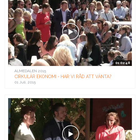
01:02:48
ALMEDALEN 2015
CIRKULÄR EKONOMI - HAR VI RÅD ATT VÄNTA?
01 Juli, 2015