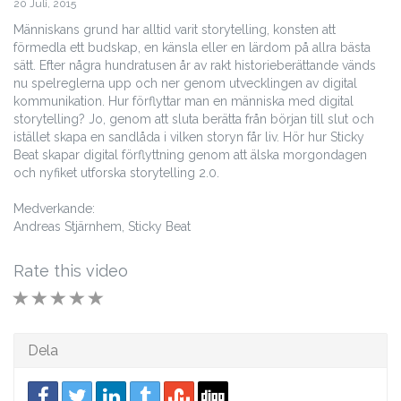
20 Juli, 2015
Människans grund har alltid varit storytelling, konsten att
förmedla ett budskap, en känsla eller en lärdom på allra bästa
sätt. Efter några hundratusen år av rakt historieberättande vänds
nu spelreglerna upp och ner genom utvecklingen av digital
kommunikation. Hur förflyttar man en människa med digital
storytelling? Jo, genom att sluta berätta från början till slut och
istället skapa en sandlåda i vilken storyn får liv. Hör hur Sticky
Beat skapar digital förflyttning genom att älska morgondagen
och nyfiket utforska storytelling 2.0.
Medverkande:
Andreas Stjärnhem, Sticky Beat
Rate this video
1 STAR
2 STAR
3 STAR
4 STAR
5 STAR
Dela