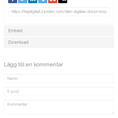
URL
to
share
Embed
Download
Lägg till en kommentar
Namn
E-
post
Kommentar