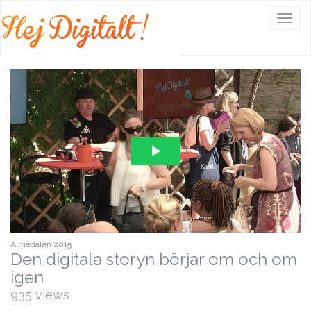
Välj
navig
Almedalen 2015
Den digitala storyn börjar om och om
igen
935 views