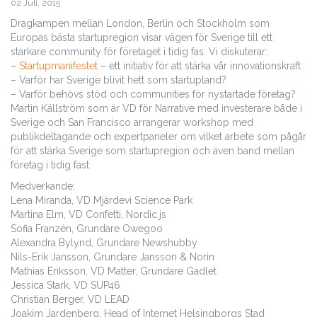
02 Juli, 2015
Dragkampen mellan London, Berlin och Stockholm som
Europas bästa startupregion visar vägen för Sverige till ett
starkare community för företaget i tidig fas. Vi diskuterar:
–
Startupmanifestet
– ett initiativ för att stärka vår innovationskraft
– Varför har Sverige blivit hett som startupland?
– Varför behövs stöd och communities för nystartade företag?
Martin Källström som är VD för Narrative med investerare både i
Sverige och San Francisco arrangerar workshop med
publikdeltagande och expertpaneler om vilket arbete som pågår
för att stärka Sverige som startupregion och även band mellan
företag i tidig fast.
Medverkande:
Lena Miranda, VD Mjärdevi Science Park
Martina Elm, VD Confetti, Nordic.js
Sofia Franzén, Grundare Owegoo
Alexandra Bylynd, Grundare Newshubby
Nils-Erik Jansson, Grundare Jansson & Norin
Mathias Eriksson, VD Matter, Grundare Gadlet
Jessica Stark, VD SUP46
Christian Berger, VD LEAD
Joakim Jardenberg, Head of Internet Helsingborgs Stad