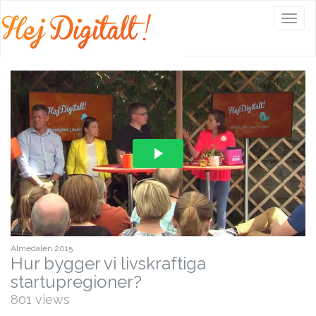
Välj
navig
Almedalen 2015
Hur bygger vi livskraftiga
startupregioner?
801 views