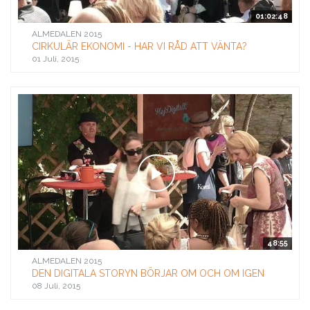
01:02:48
ALMEDALEN 2015
CIRKULÄR EKONOMI - HAR VI RÅD ATT VÄNTA?
01 Juli, 2015
48:55
ALMEDALEN 2015
DEN DIGITALA STORYN BÖRJAR OM OCH OM IGEN
08 Juli, 2015