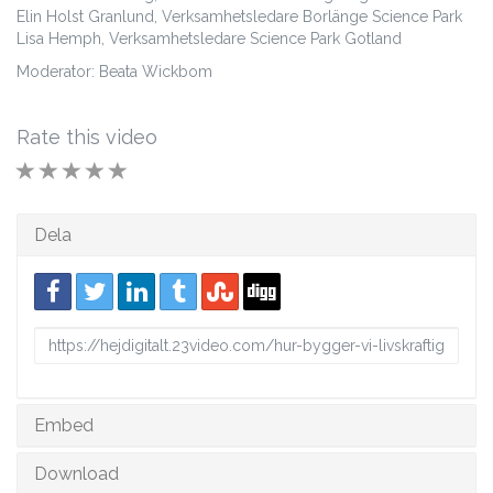
Elin Holst Granlund, Verksamhetsledare Borlänge Science Park
Lisa Hemph, Verksamhetsledare Science Park Gotland
Moderator: Beata Wickbom
Rate this video
1 STAR
2 STAR
3 STAR
4 STAR
5 STAR
Dela
URL
to
share
Embed
Download