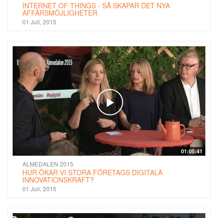
INTERNET OF THINGS - SÅ SKAPAR DET NYA
AFFÄRSMÖJLIGHETER
01 Juli, 2015
01:05:41
ALMEDALEN 2015
HUR ÖKAR VI STORA FÖRETAGS DIGITALA
INNOVATIONSKRAFT?
01 Juli, 2015