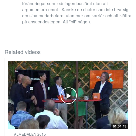
förändringar som ledningen bestämt utan att
argumentera emot.. Kanske de chefer som inte bryr sig
om sina medarbetare, utan mer om karriär och att klättra
på anseendestegen. Att "bli" någon.
Related videos
01:04:43
ALMEDALEN 2015