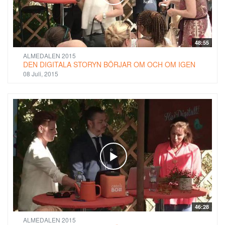
48:55
ALMEDALEN 2015
DEN DIGITALA STORYN BÖRJAR OM OCH OM IGEN
08 Juli, 2015
46:28
ALMEDALEN 2015