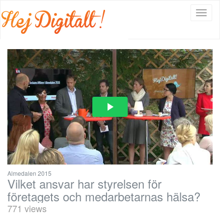
Välj
navig
Almedalen 2015
Vilket ansvar har styrelsen för
företagets och medarbetarnas hälsa?
771 views