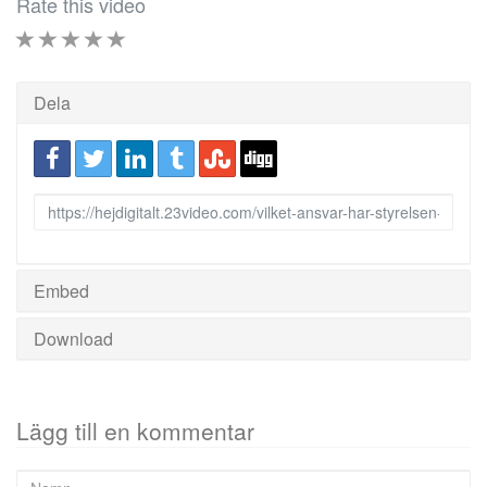
Rate this video
1 STAR
2 STAR
3 STAR
4 STAR
5 STAR
Dela
URL
to
share
Embed
Download
Lägg till en kommentar
Namn