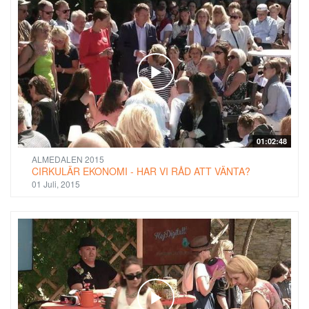
01:02:48
ALMEDALEN 2015
CIRKULÄR EKONOMI - HAR VI RÅD ATT VÄNTA?
01 Juli, 2015