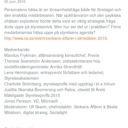
30 Juni, 2015
Personalens hälsa är en lönsamhetsfråga både för företaget och
den enskilda medarbetaren. När sjukfrånvaron och den psykiska
ohälsan exploderar borde detta vara en viktig strategisk fråga
ända uppe på styrelsenivå. Men hur ser det ut i praktiken? Finns
medarbetarnas hälsa uppe på styrelsens agenda?
http://www.va.se/event/veckans-affarer-i-almedalen-2015
.
Medverkande:
Mandus Frykman, affärsansvarig konsultchef, Previa
Therese Svanström Andersson, statssekreterare hos
socialförsäkringsminister Annika Strandhäll
Lena Henningsson, entreprenör författare och ledamot,
Styrelseakademien
Charlotte Strömberg, styrelseproffs med uppdrag i bl a Intrum
Justitia Skanska Boomerang och Ratos, utsedd till Årets
Mäktigaste Styrelseproffs 2015
Jonas Persson, VD, Microsoft
Moderatorer: Ulf Skarin, chefredaktör, Veckans Affärer & Beata
Wickbom, digital strateg, Socialight