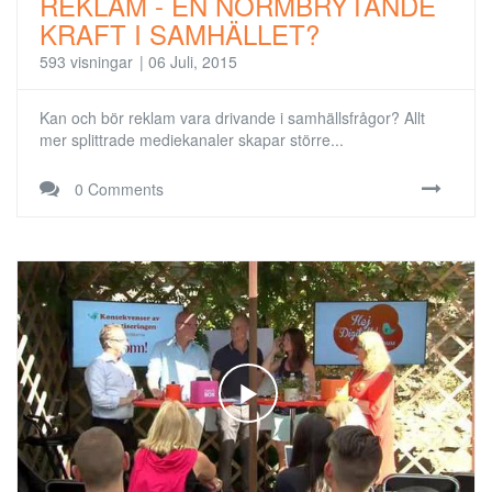
REKLAM - EN NORMBRYTANDE
KRAFT I SAMHÄLLET?
593 visningar
|
06 Juli, 2015
Kan och bör reklam vara drivande i samhällsfrågor? Allt
mer splittrade mediekanaler skapar större...
0 Comments