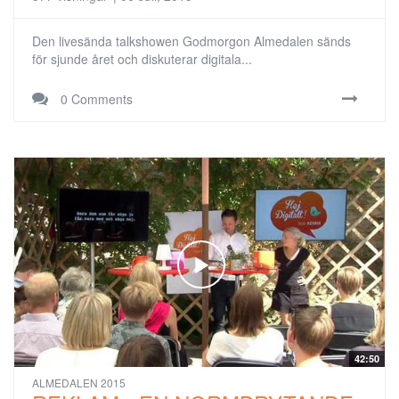
Den livesända talkshowen Godmorgon Almedalen sänds
för sjunde året och diskuterar digitala...
0 Comments
42:50
ALMEDALEN 2015