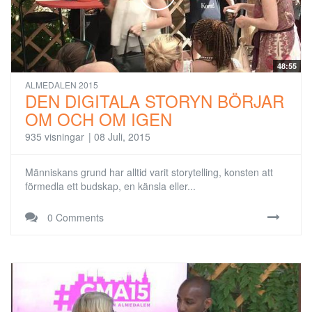
48:55
ALMEDALEN 2015
DEN DIGITALA STORYN BÖRJAR
OM OCH OM IGEN
935 visningar
|
08 Juli, 2015
Människans grund har alltid varit storytelling, konsten att
förmedla ett budskap, en känsla eller...
0 Comments